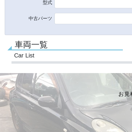
型式
中古パーツ
車両一覧
Car List
お見