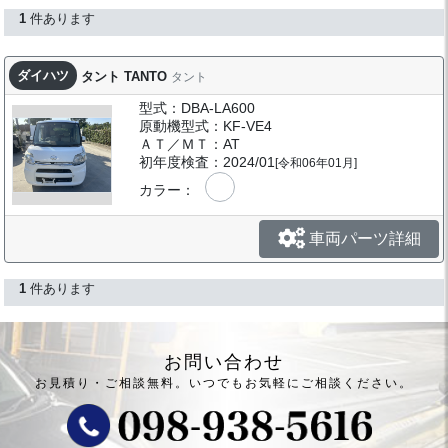
1
件あります
ダイハツ
タント TANTO
タント
型式：DBA-LA600
原動機型式：KF-VE4
ＡＴ／ＭＴ：AT
初年度検査：2024/01
[令和06年01月]
カラー：
車両パーツ詳細
1
件あります
お問い合わせ
お見積り・ご相談無料。
いつでもお気軽にご相談ください。